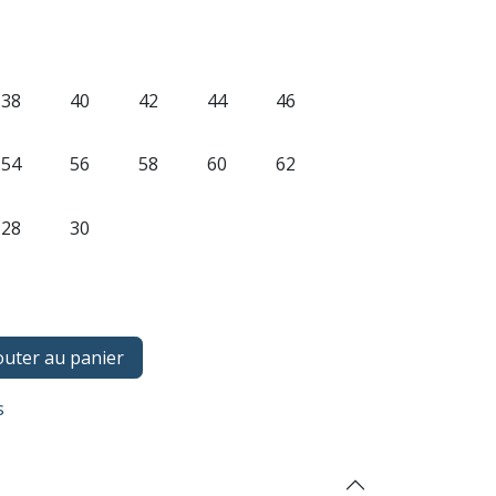
38
40
42
44
46
54
56
58
60
62
28
30
uter au panier
ts