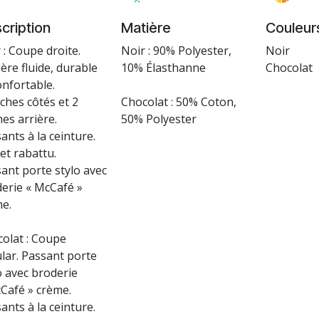
cription
Matière
Couleur
 : Coupe droite.
Noir : 90% Polyester,
Noir
ère fluide, durable
10% Élasthanne
Chocolat
onfortable.
ches côtés et 2
Chocolat : 50% Coton,
es arrière.
50% Polyester
ants à la ceinture.
et rabattu.
ant porte stylo avec
erie « McCafé »
me.
olat : Coupe
lar. Passant porte
o avec broderie
Café » crème.
ants à la ceinture.