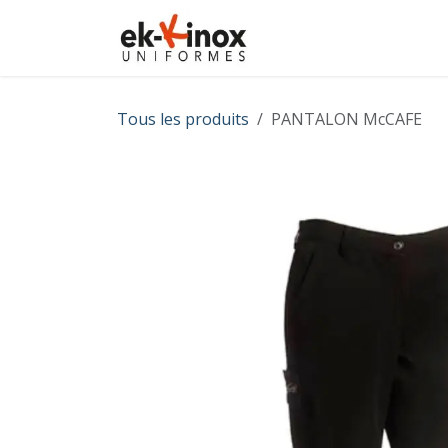
Se rendre au contenu
Accueil
Nouveautés
Tous les produits
PANTALON McCAFE