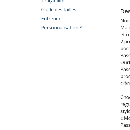
Traçabilité
Guide des tailles
Des
Entretien
Noir
Mati
Personnalisation *
et c
2 po
poch
Pass
Ourl
Pass
brod
crè
Choc
regu
styl
« Mc
Pass