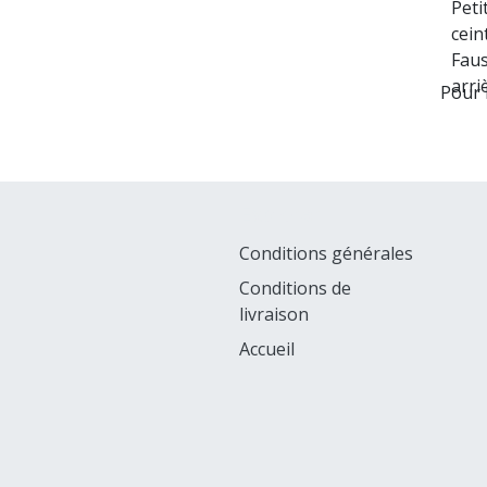
Peti
cein
Faus
arri
Pour 
Explorer
Conditions générales
Conditions de
livraison
Accueil