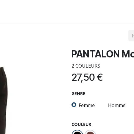
Liens utiles
Qui sommes-nous ?
Boutique McDonald'
PANTALON M
2 COULEURS
27,50
€
GENRE
Femme
Homme
COULEUR